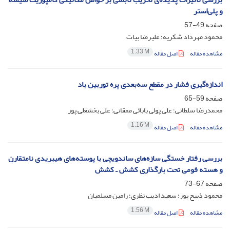
و پلی‌استر
صفحه
49-57
محمود مهرداد شکریه؛ علیرضا بیات
1.33 M
مشاهده مقاله
اصل مقاله
اندازه‌گیری فشار در مقطع سه‌بعدی پره توربین باد
صفحه
59-65
محمدرضا سلطانی؛ علی پولی بابائی ممقانی؛ علی بخشعلی پور
1.16 M
مشاهده مقاله
اصل مقاله
بررسی رفتار خستگی سازه‌های ساندویچی با پوسته‌های هیبریدی نامتقارن
و هسته فومی تحت بارگذاری کشش ـ کشش
صفحه
67-73
محمود ذبیح پور؛ سعید ادیب نظری؛ رامین مسلمیان
1.56 M
مشاهده مقاله
اصل مقاله