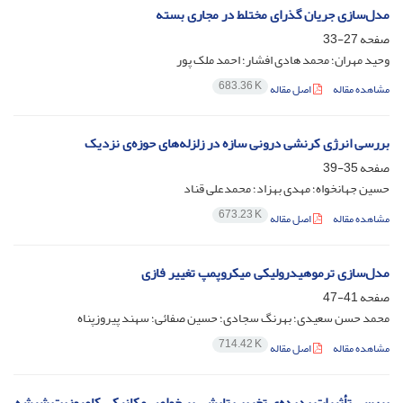
مدل‌سازی جریان گذرای مختلط در مجاری بسته
صفحه
27-33
وحید مهران؛ محمد هادی افشار؛ احمد ملک پور
683.36 K
مشاهده مقاله
اصل مقاله
بررسی انرژی کرنشی درونی سازه در زلزله‌های حوزه‌ی نزدیک
صفحه
35-39
حسین جهانخواه؛ مهدی بهزاد؛ محمدعلی قناد
673.23 K
مشاهده مقاله
اصل مقاله
مدل‌سازی ترموهیدرولیکی میکروپمپ تغییر فازی
صفحه
41-47
محمد حسن سعیدی؛ بهرنگ سجادی؛ حسین صفائی؛ سهند پیروزپناه
714.42 K
مشاهده مقاله
اصل مقاله
بررسی تأثیرات پدیده‌ی تخریب تابشی بر خواص مکانیکی کامپوزیت شیشه