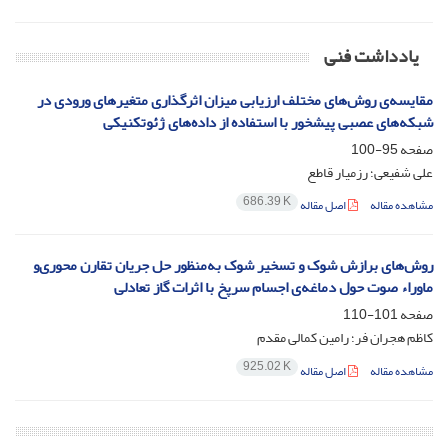
یادداشت فنی
مقایسه‌ی روش‌های مختلف ارزیابی میزان اثرگذاری متغیرهای ورودی در
شبکه‌های عصبی پیشخور با استفاده از داده‌های ژئوتکنیکی
صفحه
95-100
علی شفیعی؛ رزمیار قاطع
686.39 K
مشاهده مقاله
اصل مقاله
روش‌های برازش شوک و تسخیر شوک به‌منظور حل جریان تقارن محوری‌و
ماوراء صوت حول دماغه‌ی اجسام سرپخ با اثرات گاز تعادلی
صفحه
101-110
کاظم هجران فر؛ رامین کمالی مقدم
925.02 K
مشاهده مقاله
اصل مقاله