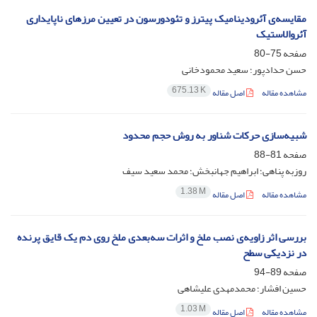
مقایسه‌ی آئرودینامیک پیترز و تئودورسون در تعیین مرزهای ناپایداری
آئروالاستیک
صفحه
75-80
حسن حدادپور؛ سعید محمودخانی
675.13 K
مشاهده مقاله
اصل مقاله
شبیه‌سازی حرکات شناور به روش حجم محدود
صفحه
81-88
روزبه پناهی؛ ابراهیم جهانبخش؛ محمد سعید سیف
1.38 M
مشاهده مقاله
اصل مقاله
بررسی اثر زاویه‌ی نصب ملخ و اثرات سه‌بعدی ملخ روی دم یک قایق پرنده
در نزدیکی سطح
صفحه
89-94
حسین افشار؛ محمدمهدی علیشاهی
1.03 M
مشاهده مقاله
اصل مقاله