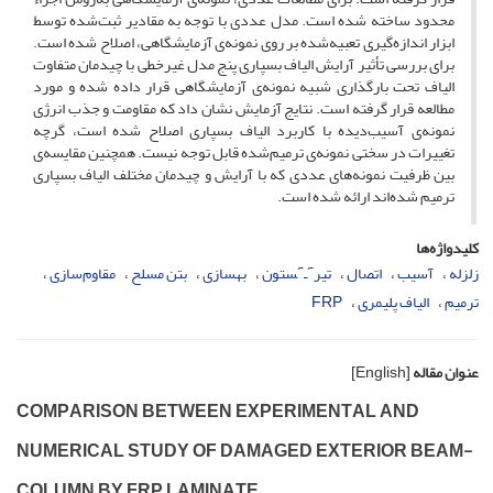
محدود ساخته شده است. مدل عددی با توجه به مقادیر ثبت‌شده توسط
ابزار اندازه‌گیری تعبیه‌شده بر روی نمونه‌ی آزمایشگاهی، اصلاح شده است.
برای بررسی تأثیر آرایش الیاف بسپاری پنج مدل غیرخطی با چیدمان متفاوت
الیاف تحت بارگذاری شبیه نمونه‌ی آزمایشگاهی قرار داده شده و مورد
مطالعه قرار گرفته است. نتایج آزمایش نشان داد که مقاومت و جذب انرژی
نمونه‌ی آسیب‌دیده با کاربرد الیاف بسپاری اصلاح شده است، گرچه
تغییرات در سختی نمونه‌ی ترمیم‌شده قابل توجه نیست. همچنین مقایسه‌ی
بین ظرفیت نمونه‌های عددی که با آرایش و چیدمان مختلف الیاف بسپاری
ترمیم شده‌اند ارائه شده است.
کلیدواژه‌ها
زلزله
آسیب
اتصال
تیرٓـٓستون
بهسازی
بتن مسلح
مقاوم‌سازی
ترمیم
الیاف پلیمری
F‌R‌P
عنوان مقاله
[English]
C‌O‌M‌P‌A‌R‌I‌S‌O‌N B‌E‌T‌W‌E‌E‌N E‌X‌P‌E‌R‌I‌M‌E‌N‌T‌A‌L A‌N‌D
N‌U‌M‌E‌R‌I‌C‌A‌L S‌T‌U‌D‌Y O‌F D‌A‌M‌A‌G‌E‌D E‌X‌T‌E‌R‌I‌O‌R B‌E‌A‌M-
C‌O‌L‌U‌M‌N B‌Y F‌R‌P L‌A‌M‌I‌N‌A‌T‌E