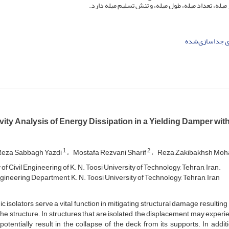
یله، تعداد میله، طول میله، و تنش تسلیم میله دارد.
ی جداسازی‌شده
vity Analysis of Energy Dissipation in a Yielding Damper wit
1
2
eza Sabbagh Yazdi
Mostafa Rezvani Sharif
Reza Zakibakhsh Mo
of Civil Engineering of K. N. Toosi University of Technology, Tehran, Iran.
ngineering Department, K. N. Toosi University of Technology, Tehran, Iran
c isolators serve a vital function in mitigating structural damage resulting
he structure. In structures that are isolated, the displacement may experien
potentially result in the collapse of the deck from its supports.
In addi