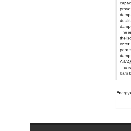
capaci
proves
damper
ductil
damper
The en
the is
enter 
parame
damper
ABAQUS
The re
bars, 
Energy 