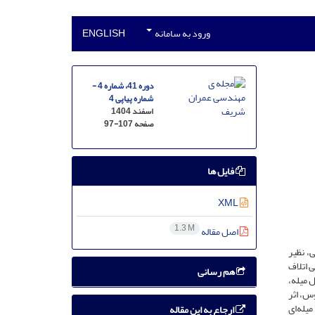
ورود به سامانه
ENGLISH
دوره 41، شماره 4 -
شماره پیاپی 4
اسفند 1404
صفحه
97-107
فایل ها
XML
1.3 M
اصل مقاله
، نظیر
ی اتلاف
هم رسانی
ل میله،
س، اثر
یله‌ای
ارجاع به این مقاله