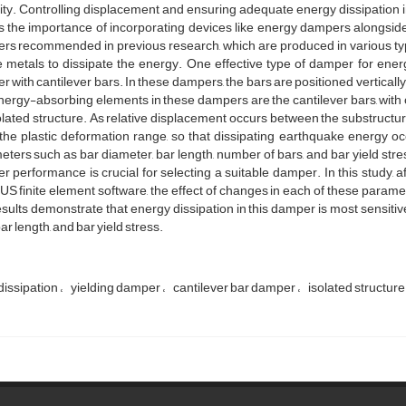
ty. Controlling displacement and ensuring adequate energy dissipation 
 the importance of incorporating devices like energy dampers alongside
s recommended in previous research, which are produced in various type
e metals to dissipate the energy. One effective type of damper for energ
 with cantilever bars. In these dampers, the bars are positioned vertically,
ergy-absorbing elements in these dampers are the cantilever bars, with 
olated structure. As relative displacement occurs between the substructu
the plastic deformation range, so that dissipating earthquake energy o
ters such as bar diameter, bar length, number of bars, and bar yield str
 performance is crucial for selecting a suitable damper. In this study, a
 finite element software, the effect of changes in each of these param
sults demonstrate that energy dissipation in this damper is most sensitiv
bar length, and bar yield stress.
dissipation
yielding damper
cantilever bar damper
isolated structure