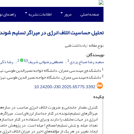
صفحه اصلی
مرور
اطلاعات نشریه
راهنمای ن
تحلیل حساسیت اتلاف انرژی در میراگر تسلیم شونده 
نوع مقاله : یادداشت فنی
نویسندگان
2
1
سعید رضا صباغ یزدی
مصطفی رضوانی شریف
رضا ذکی
1
دانشکده‌ی مهندسی عمران، دانشگاه خواجه ‌نصیرالدین طوسی، تهرا
2
دانشکده مهندسی عمران، دانشگاه خواجه نصیر الدین طوسی، تهران
10.24200/J30.2025.65775.3392
چکیده
کنترل مقدار جابجایی و ضرورت اتلاف انرژی مناسب در سازه‌های
میراگرهای تسلیم‌شونده در کنار جداساز لرزه‌ای است. میراگرهای ت
انرژی در جهات مختلف را دارند و برای استفاده در کنار جداسازهای
تعداد میله، و تنش تسلیم (مصالح) میله است. در پژوهش حاضر، پ
ایجاد تغییر در هر یک از مؤلفه‌های اخیر در میزان اتلاف انرژی