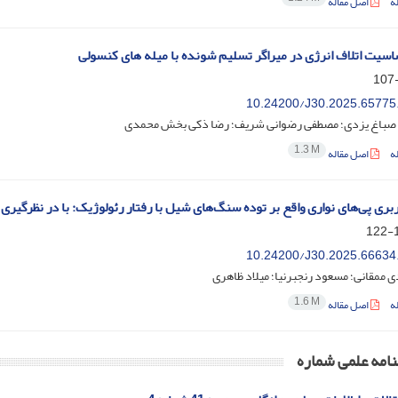
ه
اصل مقاله
سیت اتلاف انرژی در میراگر تسلیم شونده با میله‌ های کنسولی
10.24200/J30.2025.65775
صباغ یزدی؛ مصطفی رضوانی شریف؛ رضا ذکی بخش محمدی
1.3 M
ه
اصل مقاله
بری پی‌های نواری واقع بر توده سنگ‌های شیل با رفتار رئولوژیک: با در نظرگیری 
1
10.24200/J30.2025.66634
ی ممقانی؛ مسعود رنجبرنیا؛ میلاد ظاهری
1.6 M
ه
اصل مقاله
امه علمی شماره