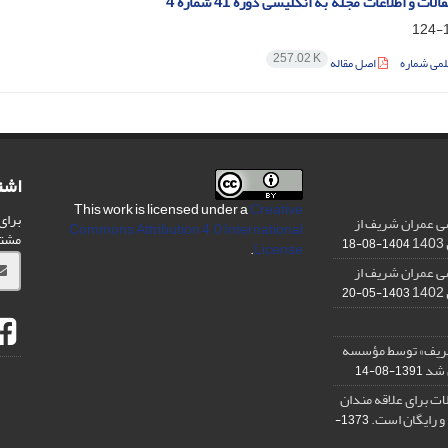
ت و اطلاعات مجله به انگلیسی دوره 41 شماره 4
1
257.02 K
لمی شماره
اصل مقاله
اشت
This work is licensed under a
Creative
برای
ی عمران شریف از
Commons Attribution 4.0 International
مشت
1404-08-18
.
License
ی عمران شریف از
1403-05-20
شریف» توسط مؤسسه
ن شد
1391-08-14
ت برای علاقه مندان
و رایگان است.
1373-