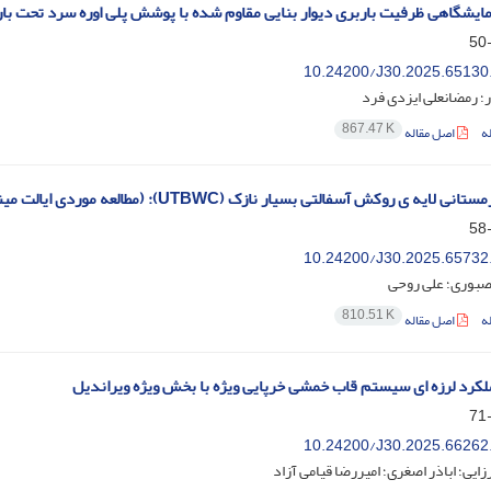
ایشگاهی ظرفیت باربری دیوار بنایی مقاوم شده با پوشش پلی اوره سرد تحت بارگ
10.24200/J30.2025.65130
؛ رمضانعلی ایزدی فرد
867.47 K
ه
اصل مقاله
 لایه ی روکش آسفالتی بسیار نازک (UTBWC): (مطالعه موردی ایالت مینسوتا)
10.24200/J30.2025.65732
بوری؛ علی روحی
810.51 K
ه
اصل مقاله
ملکرد لرزه ای سیستم قاب خمشی خرپایی ویژه با بخش ویژه ویراندیل
10.24200/J30.2025.66262
زایی؛ اباذر اصغری؛ امیررضا قیامی آزاد