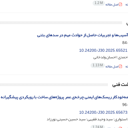
1.2 M
ه
اصل مقاله
آسیب‌ها و تجربیات حاصل از حوادث مهم در سدهای بتنی
10.24200/J30.2025.65521
احمدی؛ احسان ولدخانی
1.13 M
ه
اصل مقاله
شت فنی
یمه‌خودکار ریسک‌های ایمنی چرخه‌ی عمر پروژه‌های ساخت با رویکردی پیشگیرانه 
10.24200/J30.2025.65673
استواری؛ سید وحید فقیهی؛ سید حسین حسینی نورزاد
1.24 M