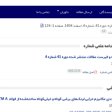
ویسندگان
ارسال مقاله
داوران
تماس با ما
ره:
دوره 41، شماره 4، اسفند 1404، صفحه 1-124
12
ات:
امه علمی شماره
فهرست مقالات منتشر شده دوره 41 شماره 4
420.21 K
لمی شماره
اصل مقاله
شی
 مکانیزم خرابی لینک‌های برشی کوتاه و خیلی‌کوتاه ساخته‌شده از فولاد 992ASTM A