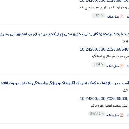
10.24200/J30.2025.65406
بدرلو؛ ناصر زارع؛ محمد پای بند
1.85 M
ه
اصل مقاله
ت ایجاد نیمه‌خودکار زمان‌بندی و مدل چهاربُعدی بر مبنای برنامه‌نویسی بصری و M
10.24200/J30.2025.65546
ی؛ فربد فرمانی راستگو
1.24 M
ه
اصل مقاله
سیب در سازه‌ها به کمک تحریک آشوبناک و ویژگی وابستگی متقابل بهبودیافته
10.24200/J30.2025.65638
امی؛ سعید اصیل قره باغی
847.41 K
ه
اصل مقاله