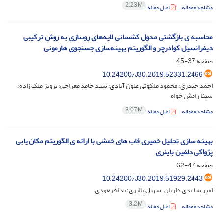
2.23 M
مشاهده مقاله
اصل مقاله
محاسبه ی بازگشتی مدول کشسانی لایه‌های روسازی به روش ترکیبی
دیفرانسیل کوادرچر و الگوریتم بهینه‌سازی جستجوی هارمونی
صفحه
37-45
10.24200/J30.2019.52331.2466
احمد حیدری؛ محمود ملکوتی علون آبادی؛ سید حامد معراجی؛ پرویز ملک زاده؛
سینا رامش خواه
3.07 M
مشاهده مقاله
اصل مقاله
بهینه سازی تحلیل خمیری قاب های خمشی با ارائه ی الگوریتم مکان یابی
پژواکی دلفین باینری
صفحه
47-62
10.24200/J30.2019.51929.2443
امیر ساعدی داریان؛ سهیل پالیزی؛ ندا فرهودی
3.2 M
مشاهده مقاله
اصل مقاله