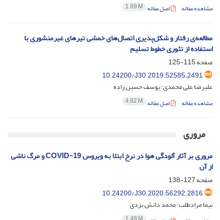
1.69 M
مشاهده مقاله
اصل مقاله
مطالعه‌ی رفتار و شکل‌پذیری اتصال‌های خمشی تیرهای غیرمنشوری با
استفاده از تئوری خطوط تسلیم
صفحه
115-125
10.24200/J30.2019.52585.2491
علیرضا علی محمدی؛ یوسف حسین زاده
4.62 M
مشاهده مقاله
اصل مقاله
مروری
مروری بر آثار آلودگی هوا در نرخ ابتلا به ویروس COVID-19 و مرگ ناشی
از آن
صفحه
127-138
10.24200/J30.2020.56292.2816
نیما مرادطلب؛ محمد دانش یزدی
1.49 M