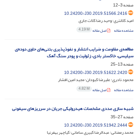
صفحه
3-12
10.24200/J30.2019.51566.2416
امید کلانتری؛ وحید رضا کلات جاری
4.19 M
مشاهده مقاله
اصل مقاله
مطالعه‌ی مقاومت و ضرایب انتشار و نفوذپذیری بتنی‌های حاوی دوده‌ی
سیلیسی، خاکستر بادی، زئولیت و پودر سنگ آهک
صفحه
13-25
10.24200/J30.2019.51622.2420
محمود نادری؛ علیرضا کبودان؛ مجید امین افشار
4.82 M
مشاهده مقاله
اصل مقاله
شبیه سازی عددی مشخصات هیدرولیکی جریان در سرریزهای سیفونی
صفحه
27-35
10.24200/J30.2019.51942.2444
محمد رمضانی؛ عبدالرضا کبیری سامانی؛ کیاچهر بهفرنیا