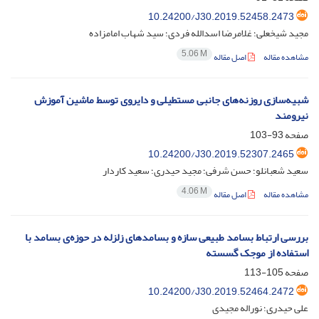
10.24200/J30.2019.52458.2473
مجید شیخعلی؛ غلامرضا اسدالله فردی؛ سید شهاب امامزاده
5.06 M
مشاهده مقاله
اصل مقاله
شبیه‌سازی روزنه‌های جانبی مستطیلی و دایروی توسط ماشین آموزش
نیرومند
صفحه
93-103
10.24200/J30.2019.52307.2465
سعید شعبانلو؛ حسن شرفی؛ مجید حیدری؛ سعید کاردار
4.06 M
مشاهده مقاله
اصل مقاله
بررسی ارتباط بسامد طبیعی سازه و بسامدهای زلزله در حوزه‌ی بسامد با
استفاده از موجک گسسته
صفحه
105-113
10.24200/J30.2019.52464.2472
علی حیدری؛ نوراله مجیدی