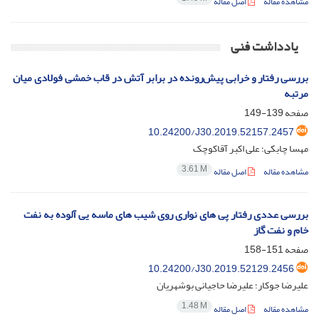
مشاهده مقاله
اصل مقاله
یادداشت فنی
بررسی رفتار و خرابی پیش‌رونده در برابر آتش در قاب خمشی فولادی میان
مرتبه
صفحه
139-149
10.24200/J30.2019.52157.2457
مهسا چابکی؛ علی اکبر آقاکوچک
3.61 M
مشاهده مقاله
اصل مقاله
بررسی عددی رفتار پی های نواری روی شیب های ماسه یی آلوده به نفت
خام و نفت گاز
صفحه
151-158
10.24200/J30.2019.52129.2456
علیرضا جوکار؛ علیرضا حاجیانی بوشهریان
1.48 M
مشاهده مقاله
اصل مقاله