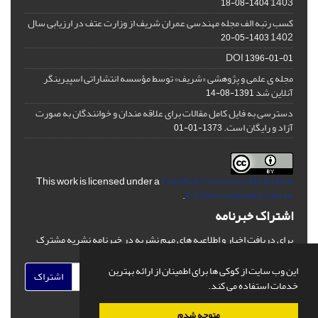
1403
1404-08-18
کسب رتبه الف مجله مهندسی عمران شریف از وزارت عتف در ارزیابی سال
1402
1403-05-20
DOI
1396-01-01
مجله ی علمی و پژوهشی «شریف» توسط مؤسسه انتشاراتی اسپیرینگر
آنلاین شد
1391-08-14
دسترسی به فایل کامل مقالات برای علاقه مندان و خوانندگان به صورت
آزاد و رایگان است.
1373-01-01
This work is licensed under a
Creative Commons Attribution
.
4.0 International License
اشتراک خبرنامه
برای دریافت اخبار و اطلاعیه های مهم نشریه در خبرنامه نشریه مشترک
شوید.
این وب سایت از کوکی ها برای اطمینان از ارائه بهترین
اشتراک
خدمات استفاده می کند.
متوجه شدم