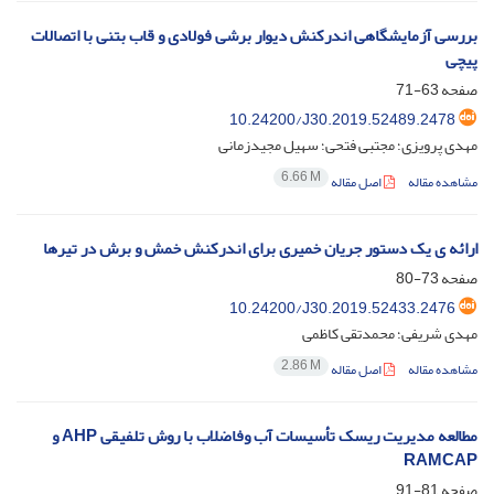
بررسی آزمایشگاهی اندرکنش دیوار برشی فولادی و قاب بتنی با اتصالات
پیچی
صفحه
63-71
10.24200/J30.2019.52489.2478
مهدی پرویزی؛ مجتبی فتحی؛ سهیل مجیدزمانی
6.66 M
مشاهده مقاله
اصل مقاله
ارائه ی یک دستور جریان خمیری برای اندرکنش خمش و برش در تیرها
صفحه
73-80
10.24200/J30.2019.52433.2476
مهدی شریفی؛ محمدتقی کاظمی
2.86 M
مشاهده مقاله
اصل مقاله
مطالعه مدیریت ریسک تأسیسات آب‌ وفاضلاب با روش تلفیقی AHP و
RAMCAP
صفحه
81-91