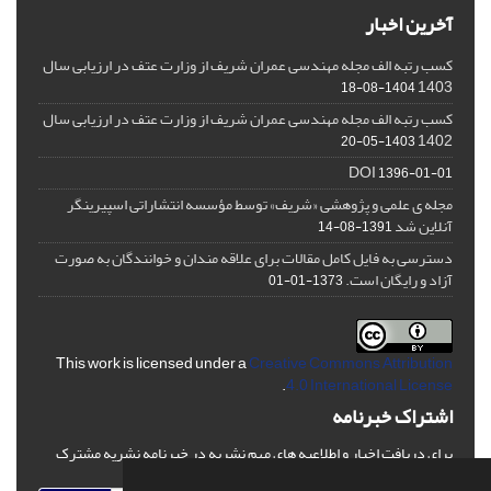
آخرین اخبار
کسب رتبه الف مجله مهندسی عمران شریف از وزارت عتف در ارزیابی سال
1403
1404-08-18
کسب رتبه الف مجله مهندسی عمران شریف از وزارت عتف در ارزیابی سال
1402
1403-05-20
DOI
1396-01-01
مجله ی علمی و پژوهشی «شریف» توسط مؤسسه انتشاراتی اسپیرینگر
آنلاین شد
1391-08-14
دسترسی به فایل کامل مقالات برای علاقه مندان و خوانندگان به صورت
آزاد و رایگان است.
1373-01-01
This work is licensed under a
Creative Commons Attribution
.
4.0 International License
اشتراک خبرنامه
برای دریافت اخبار و اطلاعیه های مهم نشریه در خبرنامه نشریه مشترک
شوید.