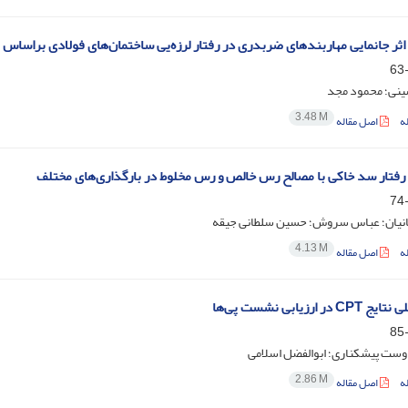
اثر جانمایی مهاربندهای ضربدری در رفتار لرزه‌یی ساختمان‌های فولادی براسا
نی؛ محمود مجد
3.48 M
ه
اصل مقاله
رفتار سد خاکی با مصالح رس خالص و رس مخلوط در بارگذاری‌های مختلف
نیان؛ عباس سروش؛ حسین سلطانی جیقه
4.13 M
ه
اصل مقاله
در ارزیابی نشست پی‌ها
وست پیشکناری؛ ابوالفضل اسلامی
2.86 M
ه
اصل مقاله