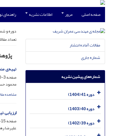
صفحه اصلی
مرور
اطلاعات نشریه
راهنمای ن
دوره و شما
تعداد مقال
مقالات آماده انتشار
پژوه
شماره جاری
تهیه‌ی من
شماره‌های پیشین نشریه
صفحه
3-150
محمود حسی
دوره 41 (1404)
مشاهده مقال
دوره 40 (1403)
ارزیابی ت
صفحه
15-19
دوره 39 (1402)
علیرضا ره