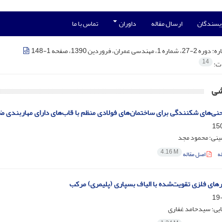
ویسندگان
ارسال مقاله
داوران
تماس با ما
ره:
دوره 2-27، شماره 1، مهندسی عمران، فروردین 1390، صفحه 1-148
14
ات:
شی
حنی‌های شکنندگی برای ساختمان‌های فولادی منظم با قاب‌های دارای مهاربندی
نی؛ محمود مجد
4.16 M
ه
اصل مقاله
یرهای فلزی تقویت‌شده با الیاف بسپاری (پلیمری) مرکب
ایی؛ سیدحامد غفاری