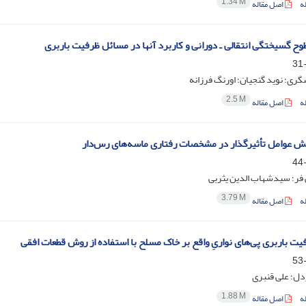
1.34 M
ه
اصل مقاله
ح گسیختگی انتقالی ـ دورانی و کاربرد آنها در مسائل ظرفیت باربری
گری؛ نوید گنجیان؛ اورنگ فرزانه
2.5 M
ه
اصل مقاله
 عوامل تأثیرگذار در مشخصات رفتاری ماسه‌های رس‌دار
 فر؛ سیدشهاب الدین یثربی
3.79 M
ه
اصل مقاله
یت باربری پی‌های نواریِ واقع بر خاک مسلح با استفاده از روش قطعات افقی
ل؛ علی قنبری
1.88 M
ه
اصل مقاله