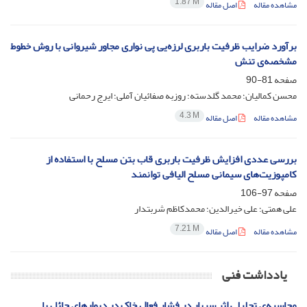
1.87 M
مشاهده مقاله
اصل مقاله
برآورد ضرایب ظرفیت باربری لرزه‌یی پی نواری مجاور شیروانی با روش خطوط
مشخصه‌ی تنش
صفحه
81-90
محسن کمالیان؛ محمد گلدسته؛ روزبه صفائیان آملی؛ ایرج رحمانی
4.3 M
مشاهده مقاله
اصل مقاله
بررسی عددی افزایش ظرفیت باربری قاب بتن مسلح با استفاده از
کامپوزیت‌های سیمانی مسلح الیافی توانمند
صفحه
97-106
علی همتی؛ علی خیرالدین؛ محمدکاظم شربتدار
7.21 M
مشاهده مقاله
اصل مقاله
یادداشت فنی
محاسبه‌ی تحلیلی اثر سربار در فشار فعال خاک در دیوارهای حائل با