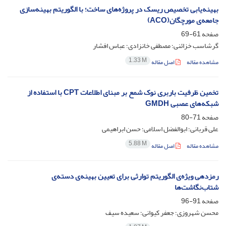
بهینه‌یابی تخصیص ریسک در پروژه‌های ساخت؛ با الگوریتم بهینه‌سازی
جامعه‌ی مورچگان(A‌C‌O)
صفحه
61-69
گرشاسب خزائنی؛ مصطفی خانزادی؛ عباس افشار
1.33 M
مشاهده مقاله
اصل مقاله
تخمین ظرفیت باربری نوک شمع بر مبنای اطلاعات C‌P‌T با استفاده از
شبکه‌های عصبی G‌M‌D‌H
صفحه
71-80
علی قربانی؛ ابوالفضل اسلامی؛ حسن ابراهیمی
5.88 M
مشاهده مقاله
اصل مقاله
رمزدهی ویژه‌ی الگوریتم توارثی برای تعیین بهینه‌ی دسته‌ی
شتاب‌نگاشت‌ها
صفحه
91-96
محسن شهروزی؛ جعفر کیوانی؛ سعیده سیف