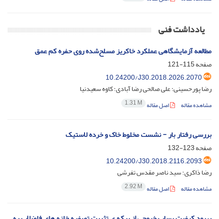
یادداشت فنی
مطالعه آزمایشگاهی عملکرد خاکریز مسلح‌شده روی حفره کم عمق
صفحه
115-121
10.24200/J30.2018.2026.2070
رضا پورحسینی؛ علی صالحی رضا آبادی؛ کاوه سعیدنیا
1.31 M
مشاهده مقاله
اصل مقاله
بررسی رفتار بار - نشست مخلوط خاک و خرده لاستیک
صفحه
123-132
10.24200/J30.2018.2116.2093
رضا ذاکری؛ سید ناصر مقدس تفرشی
2.92 M
مشاهده مقاله
اصل مقاله
بهبود کیفیت پساب خروجی از برکه ی تثبیت تصفیه خانه های فاضلاب به