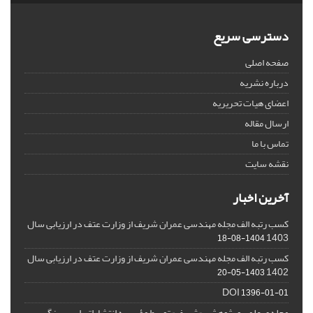
دسترسی سریع
صفحه اصلی
درباره نشریه
اعضای هیات تحریریه
ارسال مقاله
تماس با ما
نقشه سایت
آخرین اخبار
کسب رتبه الف مجله مهندسی عمران شریف از وزارت عتف در ارزیابی سال
1403
1404-08-18
کسب رتبه الف مجله مهندسی عمران شریف از وزارت عتف در ارزیابی سال
1402
1403-05-20
DOI
1396-01-01
مجله ی علمی و پژوهشی «شریف» توسط مؤسسه انتشاراتی اسپیرینگر