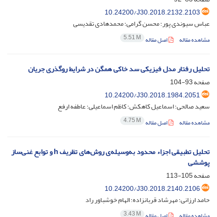
10.24200/J30.2018.2132.2103
عباس سیوندی پور؛ محسن گرامی؛ محمدهادی تقدیسی
5.51 M
مشاهده مقاله
اصل مقاله
تحلیل رفتار مدل فیزیکی سد خاکی همگن در شرایط روگذری جریان
صفحه
93-104
10.24200/J30.2018.1984.2051
سعید صالحی؛ اسماعیل کاهکش؛ کاظم اسماعیلی؛ عاطفه ارفع
4.75 M
مشاهده مقاله
اصل مقاله
تحلیل تطبیقی اجزاء محدود به‌وسیله‌ی روش‌های تظریف h و توابع غنی‌ساز
پوششی
صفحه
105-113
10.24200/J30.2018.2140.2106
حامد ارزانی؛ مهرشاد قربانزاده؛ الهام خوشباور راد
3.43 M
مشاهده مقاله
اصل مقاله