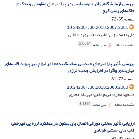
بررسی آزمایشگاهی اثر نانوسیلیس در پارامترهای مقاومتی و تحکیم
خاک‌های رسی کرج
صفحه
65-72
10.24200/J30.2018.2007.2061
علی محمد رجبی؛ علیرضا حیدری عبداللهی
2.06 M
مشاهده مقاله
اصل مقاله
بررسی تأثیر پارامترهای هندسی سخت‌کننده‌‌ها در انواع تیر پیوندِ قاب‌های
مهاربندی واگرا در افزایش جذب انرژی
صفحه
73-81
10.24200/J30.2018.2060.2080
مسعود مجرد؛ مریم داعی؛ مهرداد حجازی
1.11 M
مشاهده مقاله
اصل مقاله
ارزیابی تأثیر سختی دورانی اتصال پای ستون در عملکرد لرزه یی غیرخطی
قاب های خمشی فولادی
صفحه
83-92