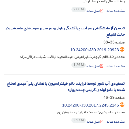
رعنا آسمانی؛ امیدرضا بارانی
2.66 M
مشاهده مقاله
اصل مقاله
تخمین آزمایشگاهی ضرایب پراکندگی طولی و عرضی رسوب‌های ماسه‌یی در
حالت اشباع
صفحه
33-38
10.24200/J30.2019.20923
محمدرضا ناظم؛ کیومرث ابراهیمی؛ عبدالمجید لیاقت؛ شهاب عراقی نژاد
1.26 M
مشاهده مقاله
اصل مقاله
تصفیه‌ی آب شور توسط فرایند نانو فیلتراسیون با غشای پلی‌آمیدی اصلاح
شده با نانو لوله‌ی کربنی چنددیواره
صفحه
39-46
10.24200/J30.2017.2245.2145
محمدرضا مهدوی؛ محمد دلنواز؛ وحید وطن پور
2.97 M
مشاهده مقاله
اصل مقاله