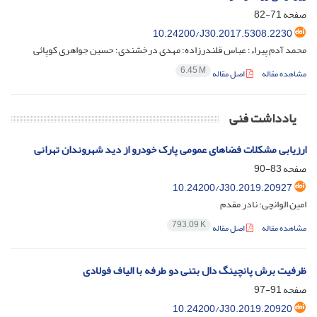
صفحه
71-82
10.24200/J30.2017.5308.2230
محمد آدم پیراء؛ عباس قلندرزاده؛ مهدی درخشندی؛ حسین جواهری کوپائی
6.45 M
مشاهده مقاله
اصل مقاله
یادداشت فنی
ارزیابی مشکلات فضاهای عمومی پارک خودرو از دید شهروندان تهرانی
صفحه
83-90
10.24200/J30.2019.20927
امین الوانچی؛ نادر مقدم
793.09 K
مشاهده مقاله
اصل مقاله
ظرفیت برش پانچینگ دال بتنی دو طرفه با الیاف فولادی
صفحه
91-97
10.24200/J30.2019.20920