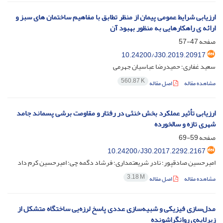
ارزیابی شرایط عمومی پیمان از منظر تطابق با مفاهیم ساختمان های سبز و
ارائه ی راهکارهایی به منظور بهبود آن
صفحه
47-57
10.24200/J30.2019.20917
سعید غفاری؛ حمیدرضا عباسیان جهرمی
560.87 K
مشاهده مقاله
اصل مقاله
ارزیابی تأثیر عملکرد بخش خنثی در رفتار و مقاومت برشی پسماند جامد
شهری تازه و سالخورده
صفحه
59-69
10.24200/J30.2017.2292.2167
امیرحسین صادقپور؛ نادر شریعتمداری؛ فرشاد دگمه چی؛ امیرحسین کرم داد
3.18 M
مشاهده مقاله
اصل مقاله
مدل‌سازی فیزیکی و شبیه‌سازی عددی پاسخ لرزه‌یی ساختگاه متشکل از
زیرلایه‌ی روانگراشونده